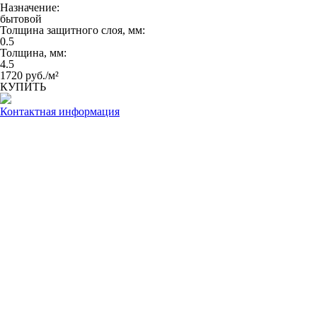
Назначение:
бытовой
Толщина защитного слоя, мм:
0.5
Толщина, мм:
4.5
1720 руб./м²
КУПИТЬ
Контактная информация
Каталог товаров
Линолеум
Комитекс ЛИН
Коллекция Атланта
Коллекция Бавария
Коллекция Версаль
Tarkett
Коллекция Admiral
Коллекция Atmoshpere
Коллекция Bonus
Коллекция Grand
Коллекция Discovery
Коллекция Energy
Коллекция Европа
Коллекция Idylle nova